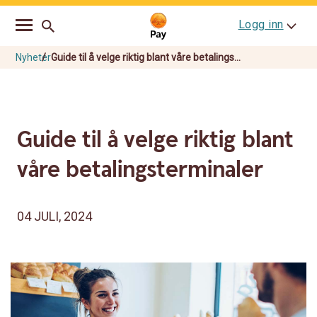
Go
Skip
Logg inn
to
to
main
content
navigation
Nyheter
Guide til å velge riktig blant våre betalings...
Guide til å velge riktig blant
våre betalingsterminaler
04 JULI, 2024