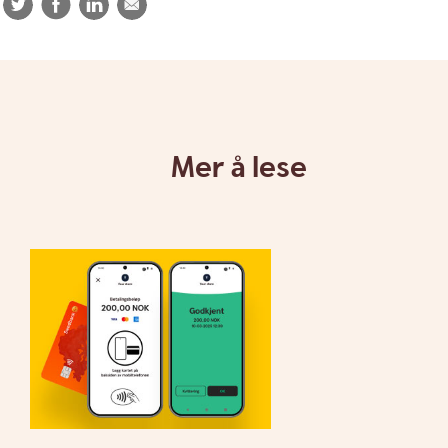
Twitter
Facebook
LinkedIn
E-
post
Mer å lese