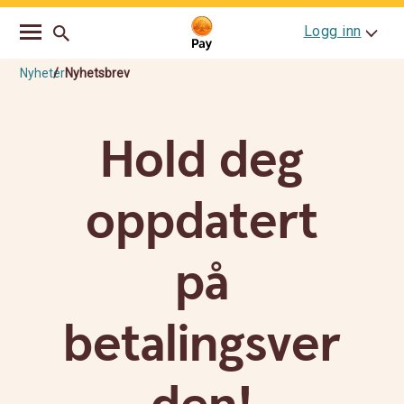
Go
Skip
Logg inn
to
to
main
content
navigation
Nyheter
Nyhetsbrev
Hold deg
oppdatert
på
betalingsver