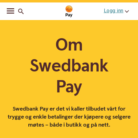
Go
Skip
Logg inn
to
to
main
content
navigation
Om
Swedbank
Pay
Swedbank Pay er det vi kaller tilbudet vårt for
trygge og enkle betalinger der kjøpere og selgere
møtes – både i butikk og på nett.