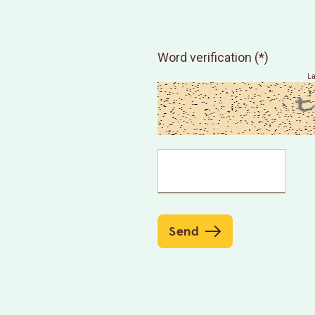
Word verification
La
Send