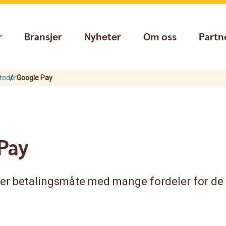
r
Bransjer
Nyheter
Om oss
Partn
toder
Google Pay
Pay
ker betalingsmåte med mange fordeler for de