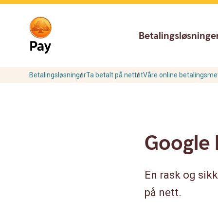
Go
Skip
to
to
main
content
Betalingsløsninge
navigation
Betalingsløsninger
Ta betalt på nettet
Våre online betalingsme
Google 
En rask og sik
på nett.