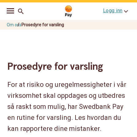
Go
Skip
Logg inn
to
to
main
content
navigation
Om oss
Prosedyre for varsling
Prosedyre for varsling
For at risiko og uregelmessigheter i vår
virksomhet skal oppdages og utbedres
så raskt som mulig, har Swedbank Pay
en rutine for varsling. Les hvordan du
kan rapportere dine mistanker.