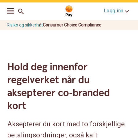
Go
Skip
Logg inn
to
to
main
content
navigation
Risiko og sikkerhet
Consumer Choice Compliance
Hold deg innenfor
regelverket når du
aksepterer co-branded
kort
Aksepterer du kort med to forskjellige
betalingsordninger, også kalt