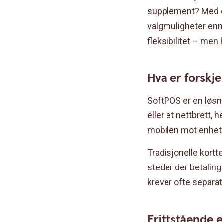
supplement? Med den
valgmuligheter en
fleksibilitet – men
Hva er forskje
SoftPOS er en løsni
eller et nettbrett,
mobilen mot enhete
Tradisjonelle kortt
steder der betaling
krever ofte separat
Frittstående e