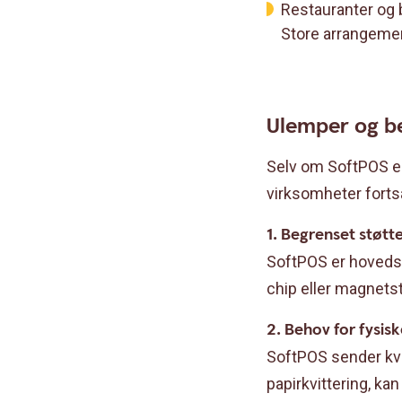
Restauranter og b
Store arrangemen
Ulemper og be
Selv om SoftPOS er
virksomheter fortsa
1. Begrenset støtt
SoftPOS er hovedsak
chip eller magnetst
2. Behov for fysisk
SoftPOS sender kvit
papirkvittering, ka