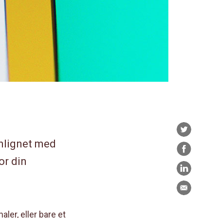
Twitter
enlignet med
Facebook
or din
LinkedIn
E-
post
ler, eller bare et