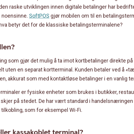
 raske utviklingen innen digitale betalinger har bedrifte
n noensinne.
SoftPOS
gjør mobilen om til en betalingsterm
 hva betyr det for de klassiske betalingsterminalene?
llen?
ng som gjør det mulig å ta imot kortbetalinger direkte på
 helt uten en separat kortterminal. Kunden betaler ved å «t
n, akkurat som med kontaktløse betalinger i en vanlig te
erminaler er fysiske enheter som brukes i butikker, resta
 skjer på stedet. De har vært standard i handelsnæringen 
 tilkobling, som for eksempel Wi-Fi.
ller kassakoblet terminal?