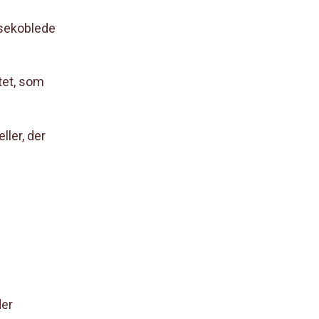
ssekoblede
tet, som
ller, der
der