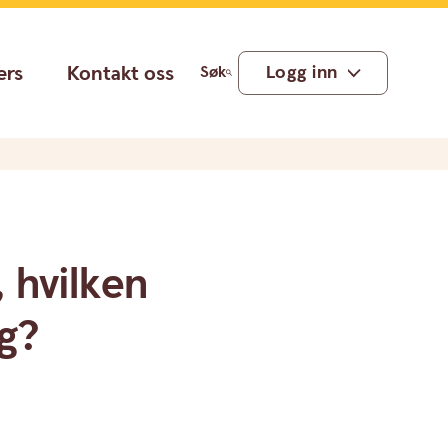
ers
Kontakt oss
Logg inn
Søk
 hvilken
eg?