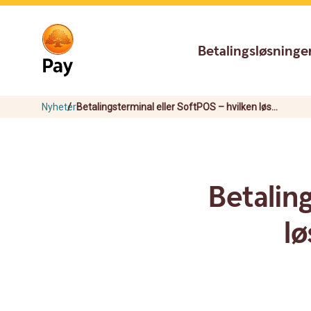
Go
Skip
to
to
main
content
Betalingsløsninge
navigation
Nyheter
Betalingsterminal eller SoftPOS – hvilken løs...
Betalin
lø