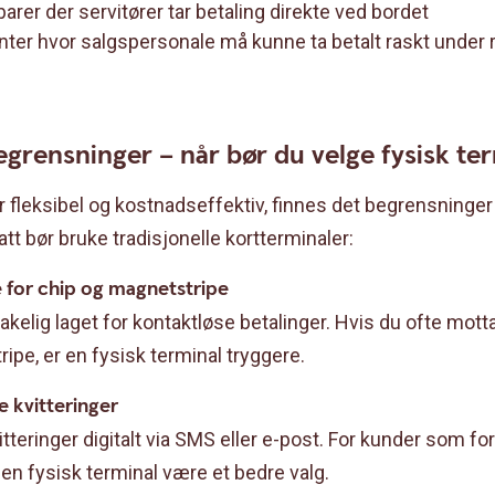
arer der servitører tar betaling direkte ved bordet
ter hvor salgspersonale må kunne ta betalt raskt under 
grensninger – når bør du velge fysisk te
 fleksibel og kostnadseffektiv, finnes det begrensninger
tt bør bruke tradisjonelle kortterminaler:
e for chip og magnetstripe
elig laget for kontaktløse betalinger. Hvis du ofte mott
ripe, er en fysisk terminal tryggere.
e kvitteringer
teringer digitalt via SMS eller e-post. For kunder som fo
n en fysisk terminal være et bedre valg.