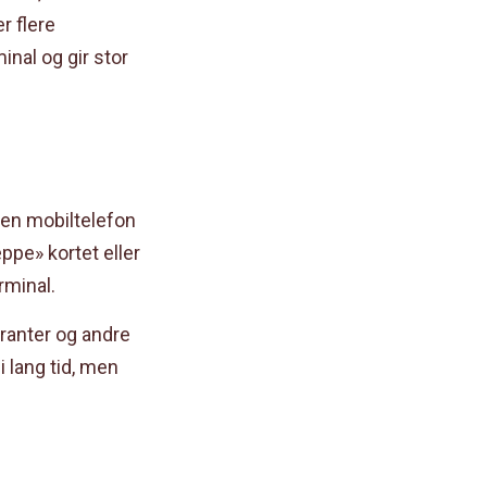
r flere
inal og gir stor
 en mobiltelefon
æppe» kortet eller
rminal.
uranter og andre
i lang tid, men