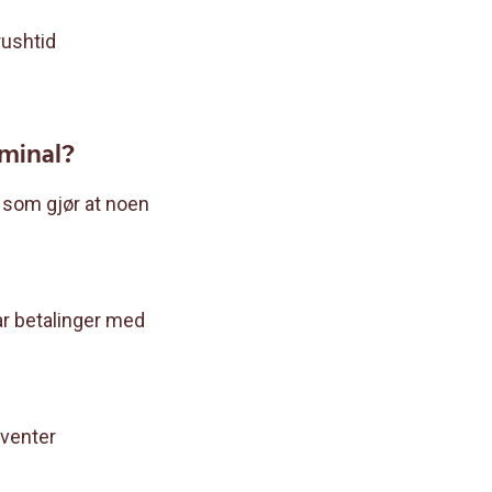
rushtid
rminal?
 som gjør at noen
ar betalinger med
rventer