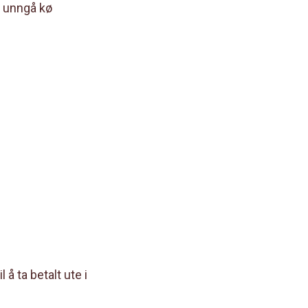
l unngå kø
å ta betalt ute i