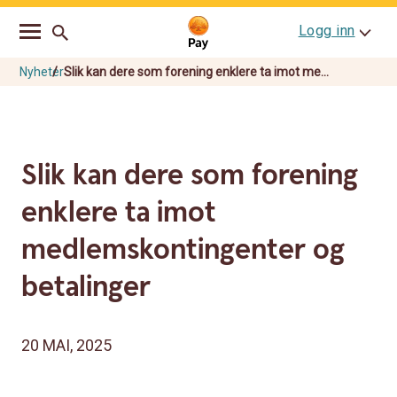
Go
Skip
Logg inn
to
to
main
content
navigation
Nyheter
Slik kan dere som forening enklere ta imot me...
Slik kan dere som forening
enklere ta imot
medlemskontingenter og
betalinger
20 MAI, 2025