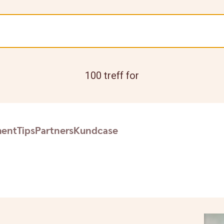
100 treff for
ent
Tips
Partners
Kundcase